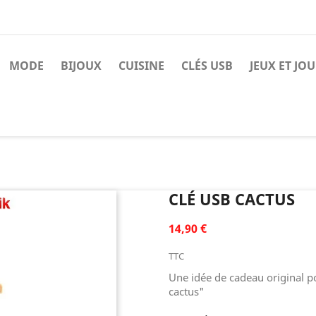
MODE
BIJOUX
CUISINE
CLÉS USB
JEUX ET JO
CLÉ USB CACTUS
14,90 €
TTC
Une idée de cadeau original p
cactus"