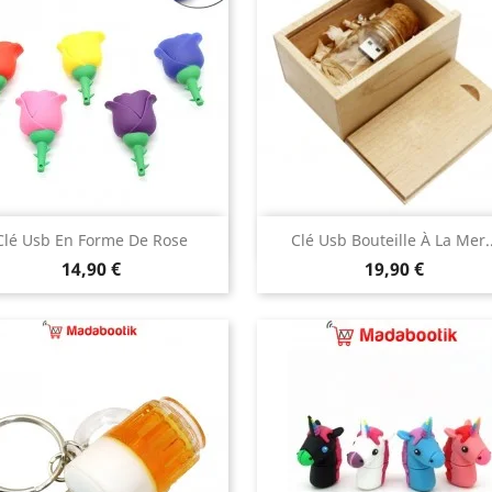
Aperçu rapide
Aperçu rapide


Clé Usb En Forme De Rose
Clé Usb Bouteille À La Mer..
Prix
Prix
jaune
rouge
bleu
rose
mauve
14,90 €
19,90 €