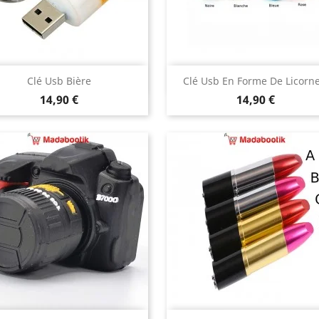
Aperçu rapide
Aperçu rapide


Clé Usb Bière
Clé Usb En Forme De Licorne.
Prix
Prix
noire
blanche
bleu
rose
14,90 €
14,90 €