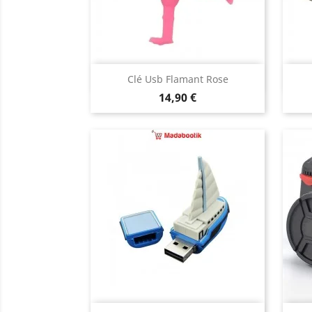
Aperçu rapide

Clé Usb Flamant Rose
Prix
14,90 €