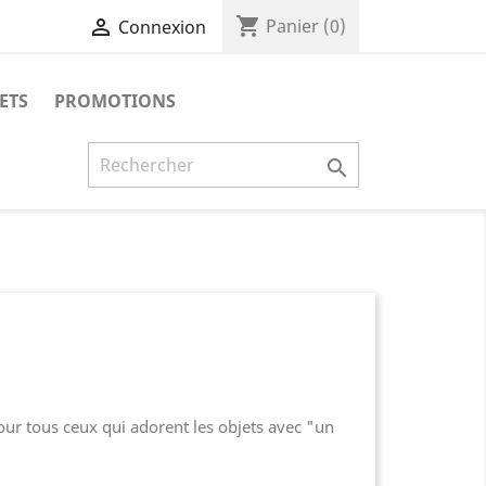
shopping_cart

Panier
(0)
Connexion
UETS
PROMOTIONS

our tous ceux qui adorent les objets avec "un