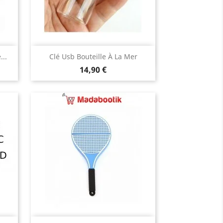
Aperçu rapide

..
Clé Usb Bouteille À La Mer
Prix
14,90 €