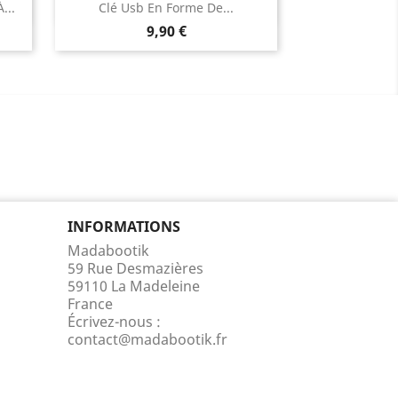
Aperçu rapide

...
Clé Usb En Forme De...
Prix
9,90 €
INFORMATIONS
Madabootik
59 Rue Desmazières
59110 La Madeleine
France
Écrivez-nous :
contact@madabootik.fr