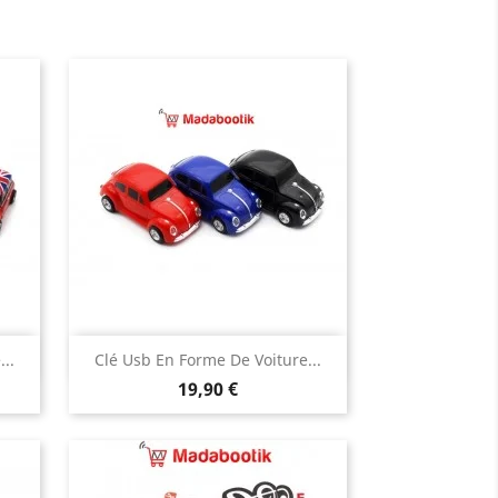
Aperçu rapide

..
Clé Usb En Forme De Voiture...
Prix
eu
noire
rouge
bleu
19,90 €