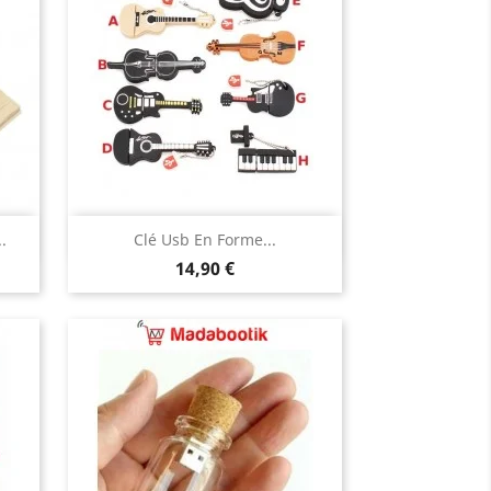
Aperçu rapide

.
Clé Usb En Forme...
Prix
14,90 €