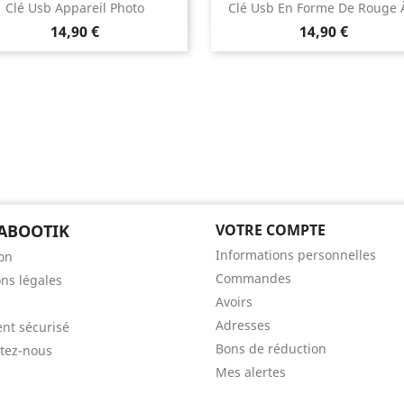
Aperçu rapide
Aperçu rapide


Clé Usb Appareil Photo
Clé Usb En Forme De Rouge À
Prix
Prix
14,90 €
14,90 €
ABOOTIK
VOTRE COMPTE
Informations personnelles
son
Commandes
ns légales
Avoirs
Adresses
nt sécurisé
Bons de réduction
tez-nous
Mes alertes