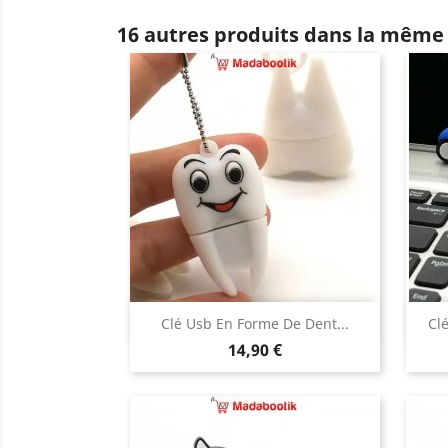
16 autres produits dans la même 
Aperçu rapide

Clé Usb En Forme De Dent...
Cl
Prix
14,90 €