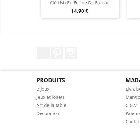
Aperçu rapide

Clé Usb En Forme De Bateau
Prix
14,90 €
Facebook
Pinterest
Instagram
PRODUITS
MAD
Bijoux
Livrai
Jeux et jouets
Mentio
Art de la table
C.G.V
Décoration
Paieme
Contac