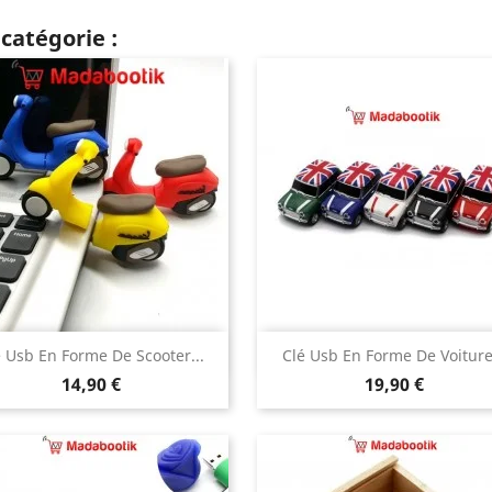
catégorie :
Aperçu rapide
Aperçu rapide


é Usb En Forme De Scooter...
Clé Usb En Forme De Voiture.
Prix
Prix
jaune
rouge
bleu
noire
blanche
rouge
verte
bl
14,90 €
19,90 €