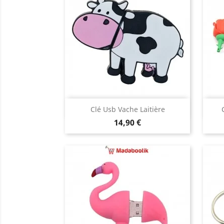
Aperçu rapide

Clé Usb Vache Laitière
Prix
14,90 €