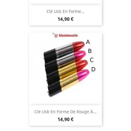
Clé Usb En Forme...
Prix
14,90 €
Clé Usb En Forme De Rouge À...
Prix
14,90 €