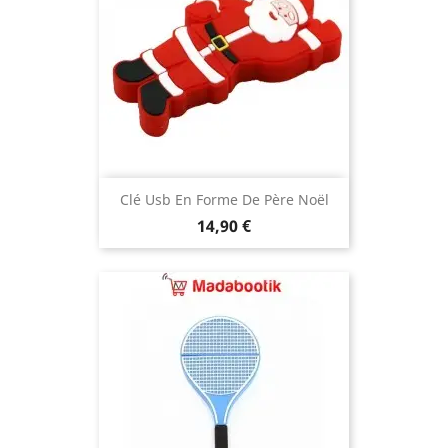
Clé Usb En Forme De Père Noël
Prix
14,90 €