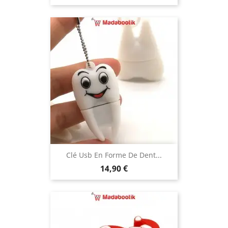
Clé Usb En Forme De Dent...
Prix
14,90 €