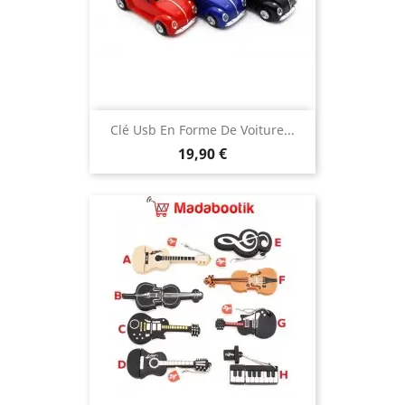
Clé Usb En Forme De Voiture...
Prix
19,90 €