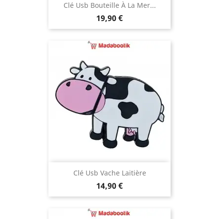
Clé Usb Bouteille À La Mer...
Prix
19,90 €
Clé Usb Vache Laitière
Prix
14,90 €