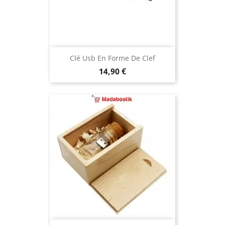
Clé Usb En Forme De Clef
Prix
14,90 €