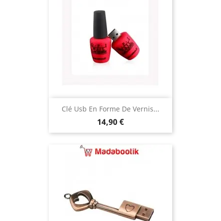
Clé Usb En Forme De Vernis...
Prix
14,90 €