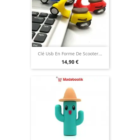
Clé Usb En Forme De Scooter...
Prix
14,90 €