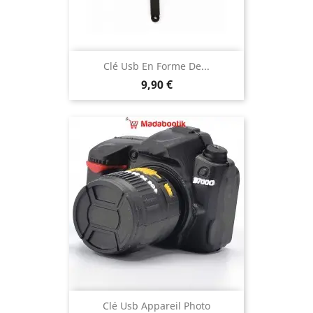
Clé Usb En Forme De...
Prix
9,90 €
Clé Usb Appareil Photo