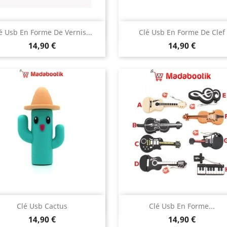
Aperçu rapide
Aperçu rapide


é Usb En Forme De Vernis...
Clé Usb En Forme De Clef
Prix
Prix
bleu
orange
14,90 €
14,90 €
Aperçu rapide
Aperçu rapide


Clé Usb Cactus
Clé Usb En Forme...
Prix
Prix
14,90 €
14,90 €