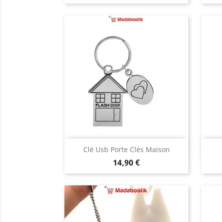
Aperçu rapide

Clé Usb Porte Clés Maison
Prix
14,90 €