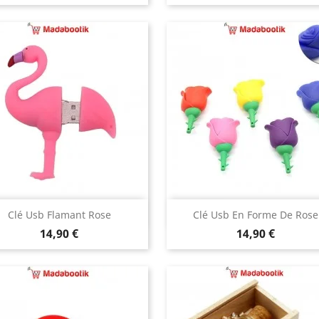
Aperçu rapide
Aperçu rapide


Clé Usb Flamant Rose
Clé Usb En Forme De Rose
Prix
Prix
jaune
rouge
bleu
rose
ma
14,90 €
14,90 €