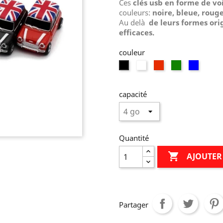
Ces
clés usb en forme de vo
couleurs:
noire, bleue, roug
Au delà
de leurs formes ori
efficaces.
couleur
blanche
rouge
verte
bleu
noire
capacité
Quantité

AJOUTER
Partager