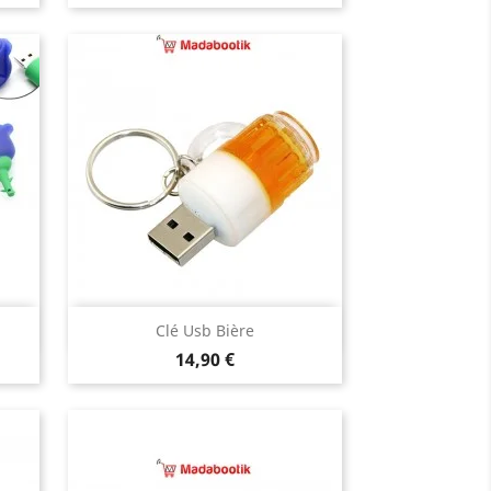
Aperçu rapide

Clé Usb Bière
Prix
uve
14,90 €