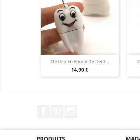
Aperçu rapide

Clé Usb En Forme De Dent...
C
Prix
14,90 €
Facebook
Pinterest
Instagram
PRODUITS
MAD