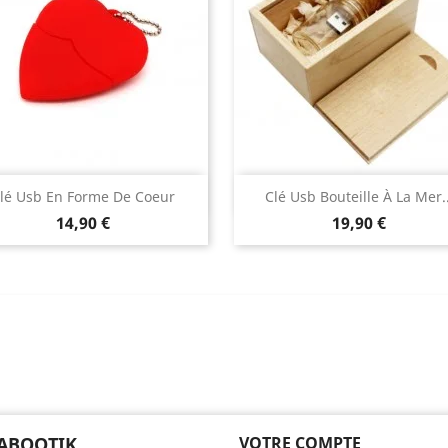
Aperçu rapide
Aperçu rapide


lé Usb En Forme De Coeur
Clé Usb Bouteille À La Mer..
Prix
Prix
14,90 €
19,90 €
ABOOTIK
VOTRE COMPTE