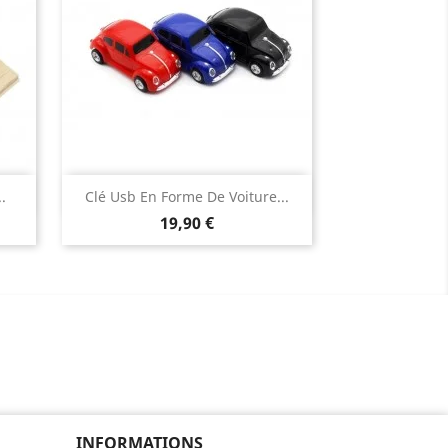
Aperçu rapide

.
Clé Usb En Forme De Voiture...
Prix
noire
rouge
bleu
19,90 €
INFORMATIONS