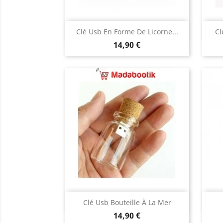
Aperçu rapide

Clé Usb En Forme De Licorne...
Cl
Prix
noire
blanche
bleu
rose
14,90 €
Aperçu rapide

Clé Usb Bouteille À La Mer
Prix
14,90 €