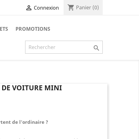
shopping_cart

Panier
(0)
Connexion
UETS
PROMOTIONS

 DE VOITURE MINI
rtent de l'ordinaire ?