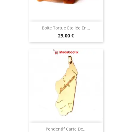
Boite Tortue Étoilée En...
Prix
29,00 €
Pendentif Carte De...