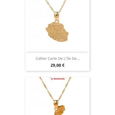
Collier Carte De L'île De...
Prix
29,00 €