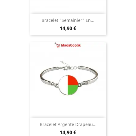
Bracelet "semainier" En...
Prix
14,90 €
Bracelet Argenté Drapeau...
Prix
14,90 €