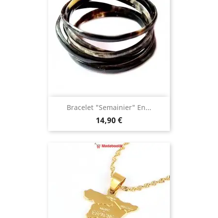
Bracelet "semainier" En...
Prix
14,90 €