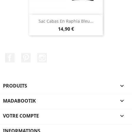
Sac Cabas En Raphia Bleu...
Prix
14,90 €
Facebook
Pinterest
Instagram
PRODUITS

MADABOOTIK

VOTRE COMPTE

INFORMATIONS