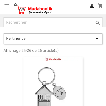
shopping_cart



Pertinence

Affichage 25-26 de 26 article(s)