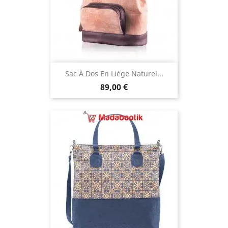
Sac À Dos En Liège Naturel...
Prix
89,00 €