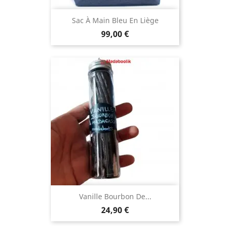
Sac À Main Bleu En Liège
Prix
99,00 €
Vanille Bourbon De...
Prix
24,90 €