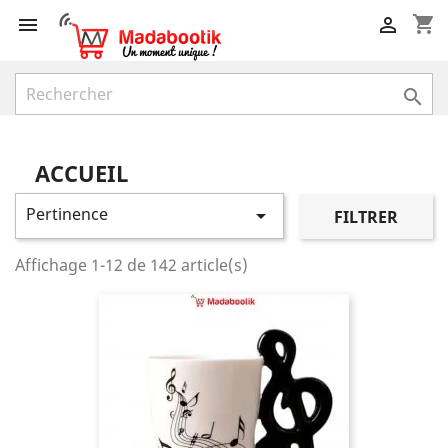
shopping_cart



ACCUEIL
Pertinence

FILTRER
Affichage 1-12 de 142 article(s)