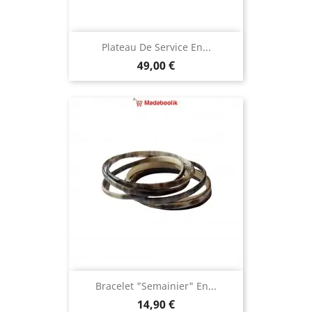
Plateau De Service En...
Prix
49,00 €
Bracelet "semainier" En...
Prix
14,90 €